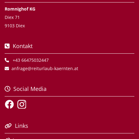
Romnighof KG
Diex 71
9103 Diex
Kontakt

+43 66475032447

anfrage@reiturlaub-kaernten.at

Social Media

Links
