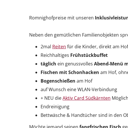
Romnighofpreise mit unseren
Inklusivleistu
Neben den gemütlichen Familienobjekten spr
2mal
Reiten
für die Kinder, direkt am H
Reichhaltiges
Frühstückbuffet
täglich
ein genussvolles
Abend-Menü mi
Fischen mit Schonhacken
am Hof, ohne
Bogenschießen
am Hof
auf Wunsch eine WLAN-Verbindung
+ NEU die
Aktiv Card Südkärnten
Möglich
Endreinigung
Bettwäsche & Handtücher sind in den O
Möchte jemand seinen
fangfrischen Fisch
gen