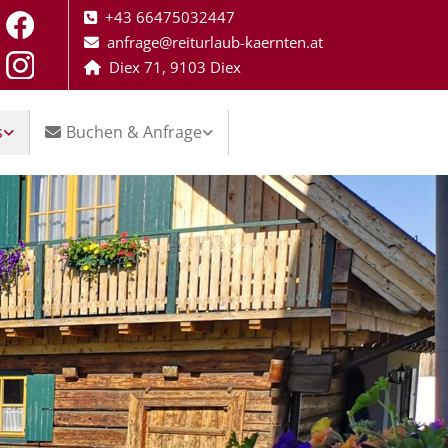
+43 66475032447

anfrage@reiturlaub-kaernten.at

Diex 71, 9103 Diex

s
Buchen & Anfrage