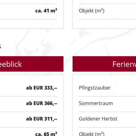
ca. 41 m²
Objekt (m²)
s
eblick
Ferien
ab EUR 333,--
Pfingstzauber
ab EUR 366,--
Sommertraum
ab EUR 311,--
Goldener Herbst
ca. 65 m²
Objekt (m²)