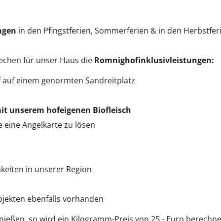
ngen
in den Pfingstferien, Sommerferien & in den Herbstfer
echen für unser Haus die
Romnighofinklusivleistungen:
of auf einem genormten Sandreitplatz
t unserem hofeigenen Biofleisch
 eine Angelkarte zu lösen
keiten in unserer Region
bjekten ebenfalls vorhanden
ießen, so wird ein Kilogramm-Preis von 25,- Euro berechne