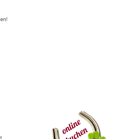
ien!
t.