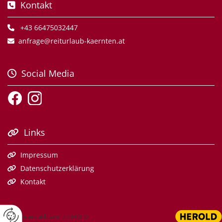
Kontakt

+43 66475032447

anfrage@reiturlaub-kaernten.at

Social Media

Links

Impressum

Datenschutzerklärung

Kontakt

Website erstellt von HEROLD